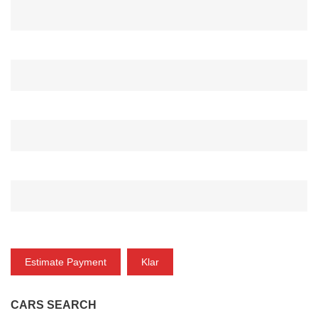
ANZAHLUNG*
ZINSRATE(%)*
ZEITRAUM (MONAT)*
ZAHLUNG
Estimate Payment
Klar
CARS SEARCH