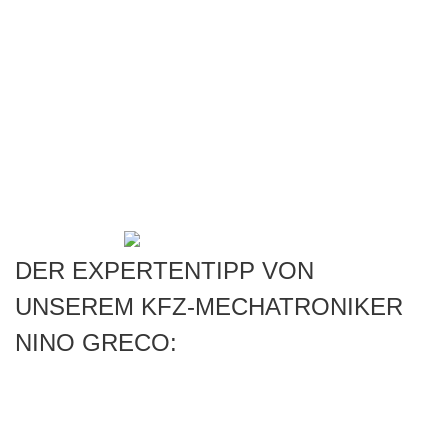
CD wird nicht ausgeworfen bzw. nicht eingezogen
das Gerät stürzt bei Aktivierung ab
das Gerät stürzt beim Lesen von CDs ab
Hintergrund-Tuner defekt – die Sender werden nicht angezeigt
Pixelfehler im Display
das Display hat “blinde” Stellen
Tasten oder Drehregler funktionieren nicht
Bedienknöpfe sind abgenutzt und abgegriffen
Gerät startet nicht
Code vergessen bzw. verloren
DER EXPERTENTIPP VON
UNSEREM KFZ-MECHATRONIKER
NINO GRECO:
Bei diesen aufgeführten Fehlern handelt es sich nicht um
Serienfehler oder generelle Konstruktionsmängel. Viel mehr
handelt es sich um eine natürliche Alterung und einem Verschleiß,