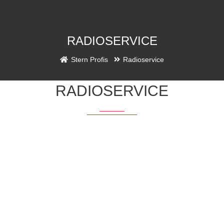
RADIOSERVICE
Stern Profis
Radioservice
RADIOSERVICE
Sie steigen ins Auto, wollen entspannt losfahren und stellen fest: das
Radio bzw. der CD Player funktioniert nicht. Sehr ärgerlich - aber gut,
dass es die Sternprofis gibt. Wir finden den Fehler und sorgen dafür,
dass Sie schon bald wieder volle Klangqualität genießen können.
Folgende (oder ähnliche) Probleme treten bei Ihrem Gerät auf?
CD kann nicht gelesen werden