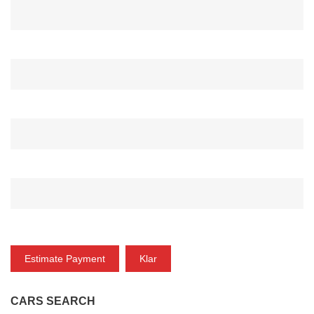
ANZAHLUNG*
ZINSRATE(%)*
ZEITRAUM (MONAT)*
ZAHLUNG
Estimate Payment
Klar
CARS SEARCH