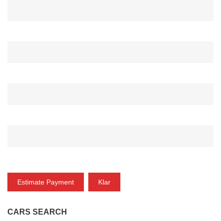
ANZAHLUNG*
ZINSRATE(%)*
ZEITRAUM (MONAT)*
ZAHLUNG
Estimate Payment
Klar
CARS SEARCH