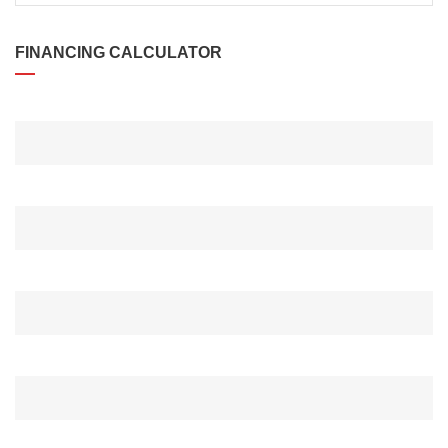
FINANCING CALCULATOR
DARLEHENSBETRAG*
ANZAHLUNG*
ZINSRATE(%)*
ZEITRAUM (MONAT)*
ZAHLUNG