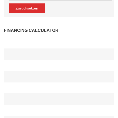
Zurücksetzen
FINANCING CALCULATOR
DARLEHENSBETRAG*
ANZAHLUNG*
ZINSRATE(%)*
ZEITRAUM (MONAT)*