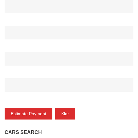
ANZAHLUNG*
ZINSRATE(%)*
ZEITRAUM (MONAT)*
ZAHLUNG
Estimate Payment
Klar
CARS SEARCH