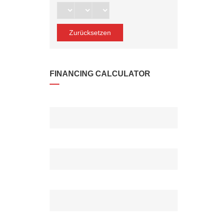
Zurücksetzen
FINANCING CALCULATOR
DARLEHENSBETRAG*
ANZAHLUNG*
ZINSRATE(%)*